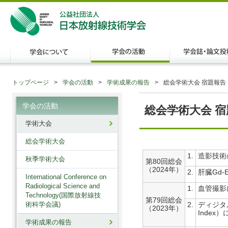
トップページ
学会の活動
学術成果の報告
総会学術大会 宿題報告
学会の活動
総会学術大会 
学術大会
総会学術大会
1.
造影技術
秋季学術大会
第80回総会
（2024年）
2.
肝臓Gd-
International Conference on
Radiological Science and
1.
血管撮影
Technology(国際放射線技
第79回総会
術科学会議)
2.
ディジタ
（2023年）
Index
学術成果の報告