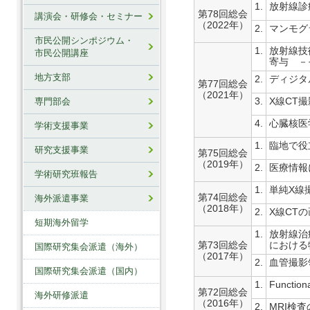
1.
放射線診
第78回総会
講演会・研修会・セミナー
（2022年）
2.
マンモグ
市民公開シンポジウム・
1.
放射線技術学
市民公開講座
寄与 －
地方支部
2.
ディジタ
第77回総会
（2021年）
3.
X線CT
専門部会
4.
心臓核医
学術支援事業
1.
臨地で役
研究支援事業
第75回総会
（2019年）
2.
医療情報
学術研究班報告
1.
単純X線
第74回総会
海外派遣事業
（2018年）
2.
X線CT
短期海外留学
1.
放射線治
第73回総会
における
国際研究集会派遣（海外）
（2017年）
2.
血管撮影
国際研究集会派遣（国内）
1.
Functiona
第72回総会
海外研修派遣
（2016年）
2.
MRI検