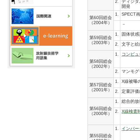
2.
ディジタ
開発
1.
SPEC
第60回総会
（2004年）
－
1.
固体状感
第59回総会
（2003年）
2.
文字と絵
1.
コンピュ
第58回総会
（2002年）
2.
マンモグ
1.
X線被曝
第57回総会
（2001年）
2.
定量評価
1.
総合的放
第56回総会
2.
X線検査
（2000年）
1.
インバー
第55回総会