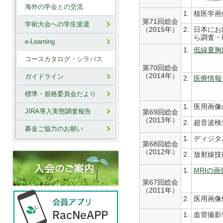
海外の学会との交流
1.
核医学画
第71回総会
学術大会への学生派遣
（2015年）
2.
日本にお
ら調査・
e-Learning
1.
低線量胸
コースカタログ・シラバス
第70回総会
（2014年）
ガイドライン
2.
医療情報
標準・規格委員会だより
1.
医用画像
JIRA導入実態調査報告
第69回総会
（2013年）
2.
超音波検
募金ご協力のお願い
1.
ディジタ
第68回総会
（2012年）
2.
放射線技
1.
MRIの画
第67回総会
（2011年）
2.
医用画像
1.
血管撮影