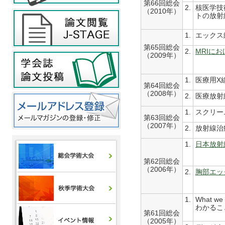
第66回総会
2.
核医学技
（2010年）
トの放射
1.
エックス
第65回総会
2.
MRIに
（2009年）
1.
医療用X
第64回総会
（2008年）
2.
医療放射
1.
スクリー
第63回総会
（2007年）
2.
放射線治
1.
日本放射
第62回総会
（2006年）
2.
胸部エッ
1.
What we
わかるこ
第61回総会
（2005年）