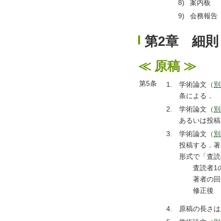
8)
案内板
9)
会務報告
第2章 細則
≪ 原稿 ≫
第5条
1.
学術論文（
別
条による．
2.
学術論文（
別
あるいは投稿
3.
学術論文（
別
投稿する．著
形式で「査読
査読者1の意見
著者の回答 
修正後 ：
4.
原稿の長さは