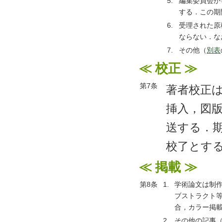
5.
編集委員会か
する．この期
6.
受理された原
ならない．な
7.
その他（
別表
≪ 校正 ≫
第7条
著者校正
挿入，図
送する．
校了とす
≪ 掲載 ≫
第8条
1.
学術論文は制作
ブストラクト
合，カラー掲載
2.
その他の記事（