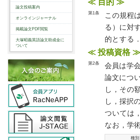
≪ 目的 ≫
論文投稿案内
第1条
この規程
オンラインジャーナル
る）に対
掲載論文PDF閲覧
的とする
大塚昭義英語論文助成金に
ついて
≪ 投稿資格 
第2条
会員は学
論文につ
し，その額
し，採択
ついては
なお，学
種別