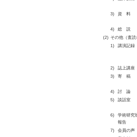
3)
資 料
4)
総 説
(2)
その他（査読
1)
講演記録
2)
誌上講座
3)
寄 稿
4)
討 論
5)
談話室
6)
学術研究
報告
7)
会員の声