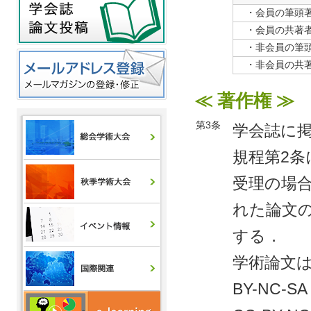
・会員の筆頭
・会員の共著
・非会員の筆
・非会員の共
≪ 著作権 ≫
第3条
学会誌に
規程第2
受理の場
れた論文
する．
学術論文
BY-NC