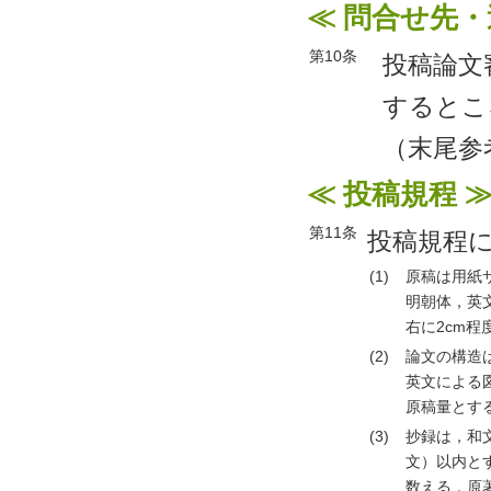
≪ 問合せ先・
第10条
投稿論文
するとこ
（末尾参
≪ 投稿規程
第11条
投稿規程
(1)
原稿は用紙
明朝体，英文
右に2cm程
(2)
論文の構造
英文による
原稿量とす
(3)
抄録は，和
文）以内と
数える．原著