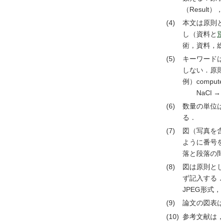
（Result
(4)
本文は原則
し（資料と
術，資料，総
(5)
キーワード
しない．原
例）compute
NaCl → so
(6)
数量の単位
る．
(7)
図（写真を含む
ように番号
落と段落の
(8)
図は原則とし
ず記入する．
JPEG形式，
(9)
論文の図表
(10)
参考文献は