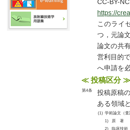
CC-BY-
https://cr
このライ
つ，元論
論文の共
営利目的
へ申請を
≪ 投稿区分 
第4条
投稿原稿
ある領域
(1)
学術論文（査
1)
原 著
2)
臨床技術