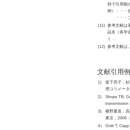
領で引用順
例）・・・
・・・こ
(11)
参考文献は著
誌名（各学
く．
(12)
参考文献は
文献引用
1)
坂下亮子，杉
用コリメータの
2)
Shope TB, Ga
transmission
3)
横野重喜，高
東京，2006：2
4）
Ovitt T, Capp