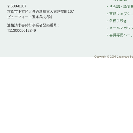
〒600-8107
学会誌・論文
京都市下京区五条通新町東入東錺屋町167
書籍ウェブシ
ビューフォート五条烏丸3階
各種手続き
適格請求書発行事業者登録番号：
メールマガジ
T1130005012349
会員専用ペー
Copyright © 2004 Japanese Soci