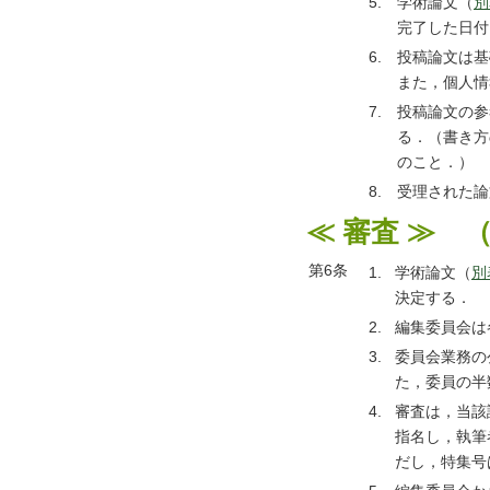
5.
学術論文（
別
完了した日付
6.
投稿論文は基
また，個人情
7.
投稿論文の参
る．（書き方
のこと．）
8.
受理された論
≪ 審査 ≫ 
第6条
1.
学術論文（
別
決定する．
2.
編集委員会は
3.
委員会業務の
た，委員の半
4.
審査は，当該
指名し，執筆
だし，特集号