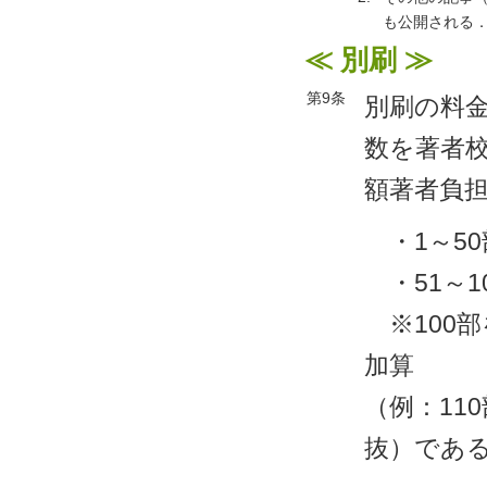
も公開される
≪ 別刷 ≫
第9条
別刷の料
数を著者
額著者負
・1～50
・51～10
※100部
加算
（例：110
抜）であ