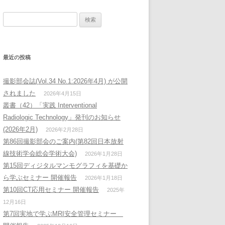
検
索:
最近の投稿
撮影部会誌(Vol.34 No.1:2026年4月) が公開
されました
2026年4月15日
叢書（42）「実践 Interventional
Radiologic Technology」発刊のお知らせ
(2026年2月)
2026年2月28日
第86回撮影部会のご案内(第82回日本放射
線技術学会総会学術大会)
2026年1月28日
第15回ディジタルマンモグラフィを基礎か
ら学ぶセミナー 開催報告
2026年1月18日
第10回CT応用セミナー 開催報告
2025年
12月16日
第7回実地で学ぶMRI安全管理セミナー