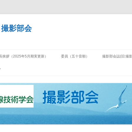
 撮影部会
コ
ン
長挨拶（2025年5月期実更新）
委員（五十音順）
撮影部会誌(旧:撮
テ
ン
ツ
ク
へ
ス
キ
ッ
プ