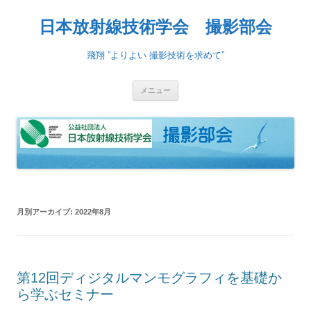
日本放射線技術学会 撮影部会
飛翔 ”よりよい 撮影技術を求めて”
コ
メニュー
ン
テ
ン
ツ
へ
ス
キ
ッ
プ
月別アーカイブ:
2022年8月
第12回ディジタルマンモグラフィを基礎か
ら学ぶセミナー