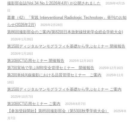
撮影部会誌(Vol.34 No.1:2026年4月) が公開されました
2026年4月15
日
叢書（42）「実践 Interventional Radiologic Technology」発刊のお知
らせ(2026年2月)
2026年2月28日
第86回撮影部会のご案内(第82回日本放射線技術学会総会学術大会)
2026年1月28日
第15回ディジタルマンモグラフィを基礎から学ぶセミナー 開催報告
2026年1月18日
第10回CT応用セミナー 開催報告
2025年12月16日
第7回実地で学ぶMRI安全管理セミナー 開催報告
2025年12月16日
第2回単純X線撮影における品質管理セミナー ご案内
2025年11月
18日
第15回ディジタルマンモグラフィを基礎から学ぶセミナー ご案内
2025年10月7日
第10回CT応用セミナー ご案内
2025年8月7日
【参加登録開始】第85回撮影部会（第53回秋季学術大会）
2025年8
月7日