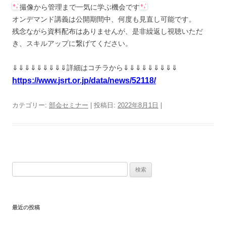
撮像から管理まで一気に学ぶ機会です
オンデマンド講義は公開期間中、何度も見直し可能です。
残念ながら資料配布はありませんが、是非繰返し視聴いただ
き、スキルアップに繋
げてください。
⇓⇓⇓⇓⇓⇓⇓⇓⇓詳細はコチラから⇓⇓⇓⇓⇓⇓⇓⇓⇓
https://www.jsrt.or.jp/data/news/52118/
カテゴリー:
部会セミナー
| 投稿日:
2022年8月1日
|
検
索:
最近の投稿