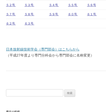
５２号
５３号
５４号
５５号
５６号
５７号
５８号
５９号
６０号
６１号
６２号
６３号
日本放射線技術学会（専門部会）はこちらから
（平成27年度より専門分科会から専門部会に名称変更）
検
索:
最近の投稿