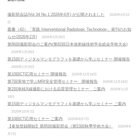
撮影部会誌(Vol.34 No.1:2026年4月) が公開されました
2026年4月15
日
叢書（42）「実践 Interventional Radiologic Technology」発刊のお知
らせ(2026年2月)
2026年2月28日
第86回撮影部会のご案内(第82回日本放射線技術学会総会学術大会)
2026年1月28日
第15回ディジタルマンモグラフィを基礎から学ぶセミナー 開催報告
2026年1月18日
第10回CT応用セミナー 開催報告
2025年12月16日
第7回実地で学ぶMRI安全管理セミナー 開催報告
2025年12月16日
第2回単純X線撮影における品質管理セミナー ご案内
2025年11月
18日
第15回ディジタルマンモグラフィを基礎から学ぶセミナー ご案内
2025年10月7日
第10回CT応用セミナー ご案内
2025年8月7日
【参加登録開始】第85回撮影部会（第53回秋季学術大会）
2025年8
月7日