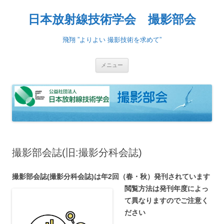
日本放射線技術学会 撮影部会
飛翔 ”よりよい 撮影技術を求めて”
コ
メニュー
ン
テ
ン
ツ
へ
ス
キ
ッ
プ
撮影部会誌(旧:撮影分科会誌)
撮影部会誌(撮影分科会誌)は年2回（春・秋）発刊されています
閲覧方法は発刊年度によっ
て異なりますのでご注意く
ださい