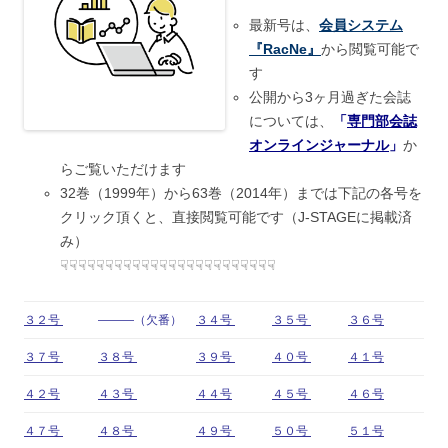
最新号は、
会員システム
『RacNe』
から閲覧可能で
す
公開から3ヶ月過ぎた会誌
については、
「
専門部会誌
オンラインジャーナル
」
か
らご覧いただけます
32巻（1999年）から63巻（2014年）までは下記の各号を
クリック頂くと、直接閲覧可能です（J-STAGEに掲載済
み）
☟☟☟☟☟☟☟☟☟☟☟☟☟☟☟☟☟☟☟☟☟☟☟☟
３２号
―――（欠番）
３４号
３５号
３６号
３７号
３８号
３９号
４０号
４１号
４２号
４３号
４４号
４５号
４６号
４７号
４８号
４９号
５０号
５１号