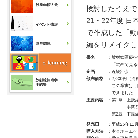
検討したうえで
21・22年度
で作成した「動
編をリメイクし
書名
：
放射線医療技
「動画で見る
企画
：
近畿部会
頒布価格
：
2,000円（
この叢書は，
できました．
主要内容
：
第1章
上肢
手関
第2章
下肢
発売日
：
平成25年11月
購入方法
：
本会ホームペ