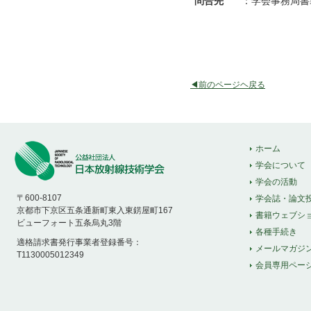
問合先
：
学会事務局書
◀前のページヘ戻る
ホーム
学会について
学会の活動
〒600-8107
学会誌・論文
京都市下京区五条通新町東入東錺屋町167
書籍ウェブシ
ビューフォート五条烏丸3階
各種手続き
適格請求書発行事業者登録番号：
メールマガジ
T1130005012349
会員専用ペー