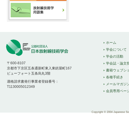
ホーム
学会について
学会の活動
〒600-8107
学会誌・論文
京都市下京区五条通新町東入東錺屋町167
書籍ウェブシ
ビューフォート五条烏丸3階
各種手続き
適格請求書発行事業者登録番号：
メールマガジ
T1130005012349
会員専用ペー
Copyright © 2004 Japanese Soci