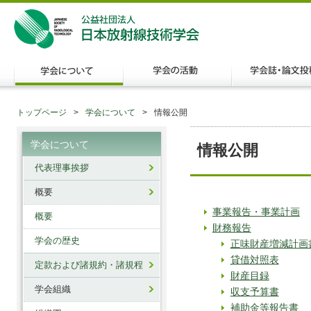
トップページ
学会について
情報公開
学会について
情報公開
代表理事挨拶
概要
事業報告・事業計画
概要
財務報告
学会の歴史
正味財産増減計画
貸借対照表
定款および諸規約・諸規程
財産目録
学会組織
収支予算書
補助金等報告書