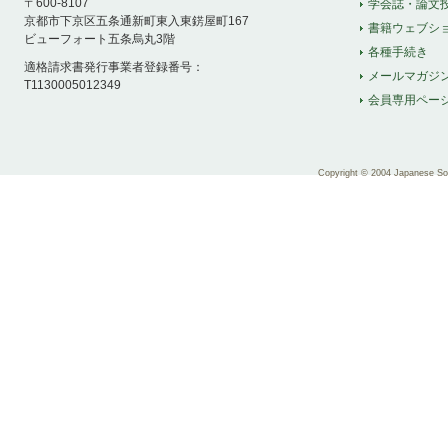
〒600-8107
学会誌・論文
京都市下京区五条通新町東入東錺屋町167
書籍ウェブシ
ビューフォート五条烏丸3階
各種手続き
適格請求書発行事業者登録番号：
メールマガジ
T1130005012349
会員専用ペー
Copyright © 2004 Japanese Soci