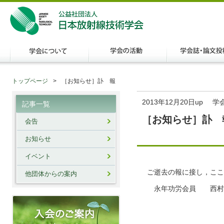
トップページ
［お知らせ］訃 報
2013年12月20日up
学
記事一覧
［お知らせ］訃 
会告
お知らせ
イベント
ご逝去の報に接し，ここ
他団体からの案内
永年功労会員 西村 
ご逝去：平成2