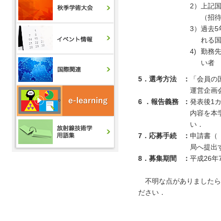
2）
上記国
（招
3）
過去5
れる
4)
勤務
い者
5．選考方法
：
「会員の
運営企画
6 ．報告義務
：
発表後1
内容を本学会
い．
7．応募手続
：
申請書（
局へ提出
8．募集期間
：
平成26年
不明な点がありましたら学会事務
ださい．