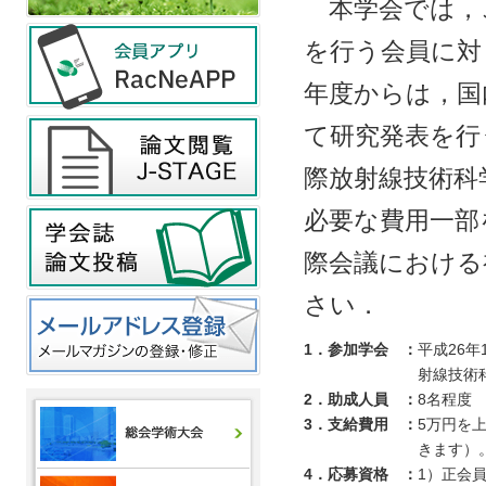
本学会では，
を行う会員に対
年度からは，国
て研究発表を行
際放射線技術科
必要な費用一部
際会議における
さい．
1．参加学会
：
平成26
射線技術
2．助成人員
：
8名程度
3．支給費用
：
5万円を
きます）
4．応募資格
：
1）
正会