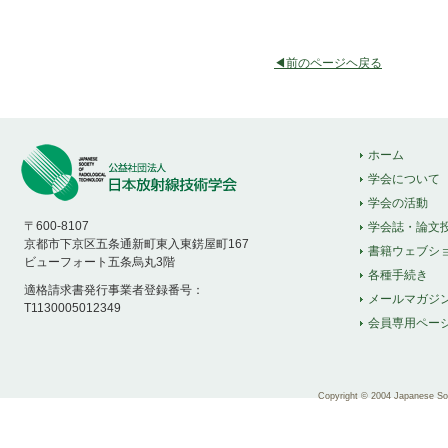
◀前のページヘ戻る
ホーム
学会について
学会の活動
〒600-8107
学会誌・論文
京都市下京区五条通新町東入東錺屋町167
書籍ウェブシ
ビューフォート五条烏丸3階
各種手続き
適格請求書発行事業者登録番号：
メールマガジ
T1130005012349
会員専用ペー
Copyright © 2004 Japanese Soci