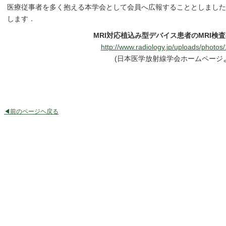
医療従事者を多く抱える本学会として会員へ広報することとしました
します．
MRI対応植込み型デバイス患者のMRI検
http://www.radiology.jp/uploads/photos
(日本医学放射線学会ホームページ
◀前のページヘ戻る