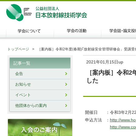
トップページ
［案内板］令和2年度(春期)｢放射線安全管理研修会」受講
2021年01月15日up
記事一覧
［案内板］令和2
会告
した
お知らせ
イベント
他団体からの案内
開催日
：
令和3年2月
申込方法
：
http://www.h
http://www.c