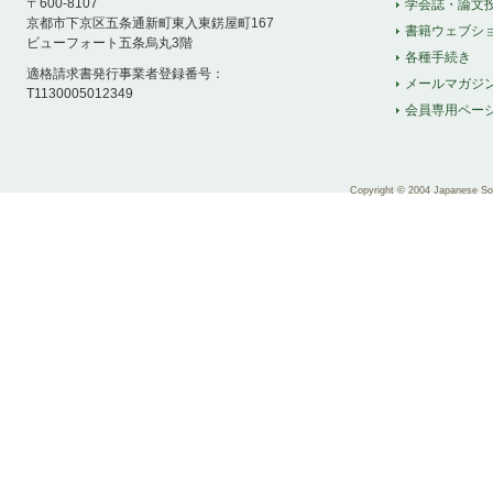
〒600-8107
学会誌・論文
京都市下京区五条通新町東入東錺屋町167
書籍ウェブシ
ビューフォート五条烏丸3階
各種手続き
適格請求書発行事業者登録番号：
メールマガジ
T1130005012349
会員専用ペー
Copyright © 2004 Japanese Soci