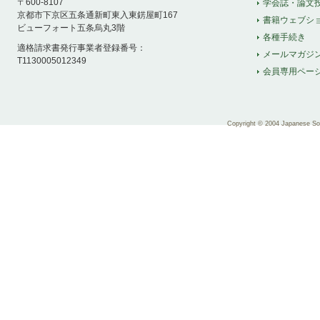
〒600-8107
学会誌・論文
京都市下京区五条通新町東入東錺屋町167
書籍ウェブシ
ビューフォート五条烏丸3階
各種手続き
適格請求書発行事業者登録番号：
メールマガジ
T1130005012349
会員専用ペー
Copyright © 2004 Japanese Soci