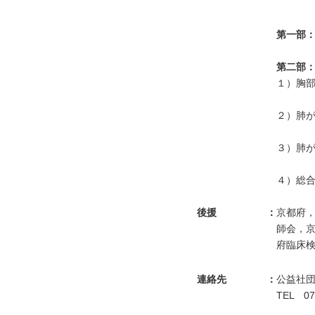
第一部：
第二部：
１）胸部
２）肺が
３）肺が
４）総
後援
：
京都府，
師会，
府臨床
連絡先
：
公益社
TEL 0