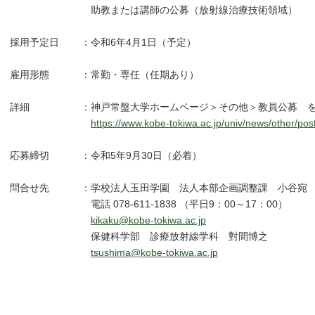
助教または講師の公募（放射線治療技術領域）
採用予定日
：
令和6年4月1日（予定）
雇用形態
：
常勤・専任（任期あり）
詳細
：
神戸常盤大学ホームページ＞その他＞教員公募 
https://www.kobe-tokiwa.ac.jp/univ/news/other/pos
応募締切
：
令和5年9月30日（必着）
問合せ先
：
学校法人玉田学園 法人本部企画調整課 小谷宛
電話 078-611-1838 （平日9：00～17：00）
kikaku@kobe-tokiwa.ac.jp
保健科学部 診療放射線学科 對間博之
tsushima@kobe-tokiwa.ac.jp