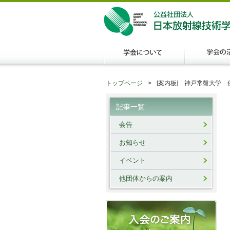
トップページ
[案内板] 神戸常盤大学
記事一覧
会告
お知らせ
イベント
他団体からの案内