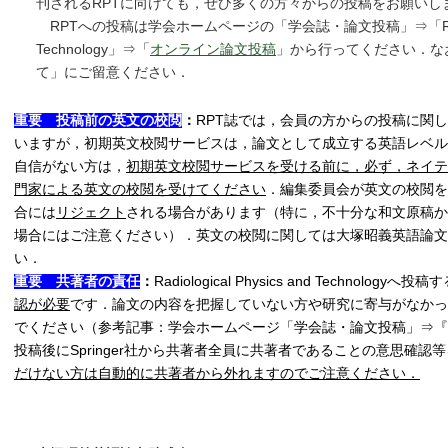
刊されるRPTに向けても，ぜひ多くの方々からの投稿をお願いし
RPTへの投稿は学会ホームページの「学会誌・論文投稿」⇒「Radiologi
Technology」⇒「
オンライン論文投稿
」から行ってください．な
て」にご留意ください．
重要 投稿前の英文の校閲
：
RPT誌では，会員の方からの投稿に関
いますが，初期英文校閲サービスは，論文として成立する英語レベル
自信がない方は，
初期英文校閲サービスを受ける前に，必ず，ネイテ
門家による英文の校閲を受けてください
．編集委員会が英文の校閲を
合には
リジェクト
される場合があります（特に，不十分な和文原稿か
場合にはご注意ください）．英文の校閲に関しては大塚昭義英語論文
い．
重要 共著者の責任
：
Radiological Physics and Technologyへ
認が必要
です．論文の内容を把握していない方や研究に寄与がなかっ
でください（参考記事：学会ホームページ「学会誌・論文投稿」⇒『
投稿後にSpringer社から共著者全員に共著者であることの意思確認
だけない方は自動的に共著者から外れますのでご注意ください．