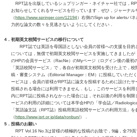
RPT誌を出版しているシュプリンガー・ネイチャー社では，RP
お知らせしてくれるサービスを行っています．ぜひ，ジャーナル
（
https://www.springer.com/12194
）右側のSign up for ale
力的な論文の数々を見逃さないようにしてください．
4．初期英文校閲サービスの移行について
RPT誌では英語を母国語としない会員の皆様への支援を目的と
については，無償で初期英文校閲サービスを実施してきましたが，20
のHPの会員サービス（RacNe）のMyページ（ログイン後の最
「英語校閲サービス」で，各自が初期英文校閲を受けた上で，校閲
稿・審査システム（Editorial Manager：EM）に投稿して
ービスは，会員の皆様がRPT誌に論文を投稿するために設けたサ
投稿される場合には利用できません．もし，このサービスを利用
内にRPT誌に投稿されなかった場合には，それ以後の利用を制限
ービスの利用の詳細については本学会HPの「学会誌／Radiological Phy
「英語論文誌（RPT誌）投稿用英語校閲サービスの利用方法」を
（
https://www.jsrt.or.jp/data/ronbun/
）．
5．投稿のお願い
RPT Vol.16 No.3は皆様の積極的な投稿のお陰で，9編，全