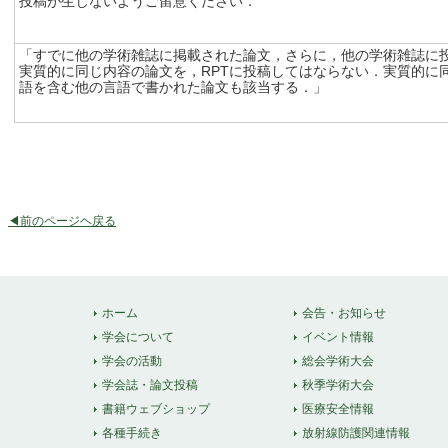
投稿が生じないようご留意ください．
「すでに他の学術雑誌に掲載された論文，さらに，他の学術雑誌に
実質的に同じ内容の論文を，RPTに投稿してはならない．実質的に
語を含む他の言語で書かれた論文も該当する．」
◀前のページヘ戻る
ホーム
会告・お知らせ
学会について
イベント情報
学会の活動
総会学術大会
学会誌・論文投稿
秋季学術大会
書籍ウェブショップ
医療安全情報
各種手続き
放射線防護関連情報