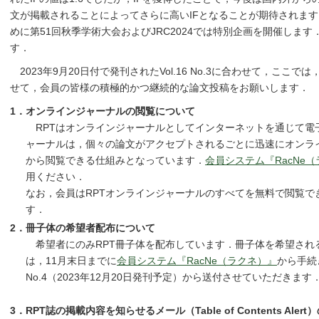
文が掲載されることによってさらに高いIFとなることが期待されます
めに第51回秋季学術大会およびJRC2024では特別企画を開催しま
す．
2023年9月20日付で発刊されたVol.16 No.3に合わせて，ここ
せて，会員の皆様の積極的かつ継続的な論文投稿をお願いします．
1．オンラインジャーナルの閲覧について
RPTはオンラインジャーナルとしてインターネットを通じて電
ャーナルは，個々の論文がアクセプトされるごとに迅速にオンラ
から閲覧できる仕組みとなっています．
会員システム『RacNe
用ください．
なお，会員はRPTオンラインジャーナルのすべてを無料で閲覧で
す．
2．冊子体の希望者配布について
希望者にのみRPT冊子体を配布しています．冊子体を希望され
は，11月末日までに
会員システム『RacNe（ラクネ）』
から手続き
No.4（2023年12月20日発刊予定）から送付させていただきます
3．RPT誌の掲載内容を知らせるメール（Table of Contents Ale