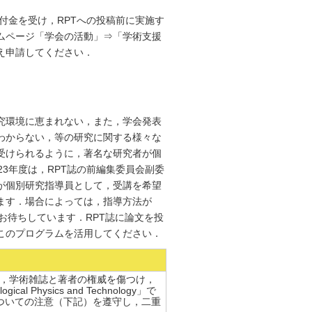
付金を受け，RPTへの投稿前に実施す
ムページ「学会の活動」⇒「学術支援
え申請してください．
究環境に恵まれない，また，学会発表
わからない，等の研究に関する様々な
受けられるように，著名な研究者が個
3年度は，RPT誌の前編集委員会副委
が個別研究指導員として，受講を希望
ます．場合によっては，指導方法が
お待ちしています．RPT誌に論文を投
このプログラムを活用してください．
，学術雑誌と著者の権威を傷つけ，
hysics and Technology」で
二重投稿についての注意（下記）を遵守し，二重