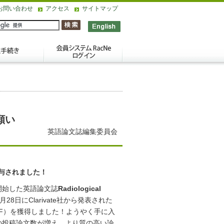
お問い合わせ
アクセス
サイトマップ
願い
英語論文誌編集委員会
与されました！
開始した英語論文誌
Radiological
28日にClarivate社から発表された
Factor（IF）を獲得しました！ようやく手に入
らの投稿論文数が増え，より質の高い論