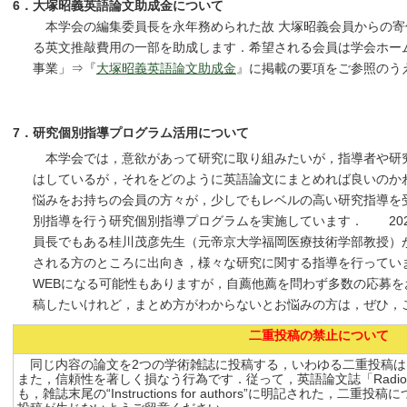
6．大塚昭義英語論文助成金について
本学会の編集委員長を永年務められた故 大塚昭義会員からの寄
る英文推敲費用の一部を助成します．希望される会員は学会ホー
事業」⇒『
大塚昭義英語論文助成金
』に掲載の要項をご参照のう
7．研究個別指導プログラム活用について
本学会では，意欲があって研究に取り組みたいが，指導者や研
はしているが，それをどのように英語論文にまとめれば良いのか
悩みをお持ちの会員の方々が，少しでもレベルの高い研究指導を
別指導を行う研究個別指導プログラムを実施しています． 202
員長でもある桂川茂彦先生（元帝京大学福岡医療技術学部教授）
される方のところに出向き，様々な研究に関する指導を行ってい
WEBになる可能性もありますが，自薦他薦を問わず多数の応募を
稿したいけれど，まとめ方がわからないとお悩みの方は，ぜひ，
二重投稿の禁止について
同じ内容の論文を2つの学術雑誌に投稿する，いわゆる二重投稿は
また，信頼性を著しく損なう行為です．従って，英語論文誌「Radiological P
も，雑誌末尾の“Instructions for authors”に明記された，