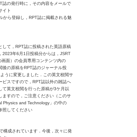
T誌の発行時に，その内容をメールで
サイト
rtsパネルから登録し，RPT誌に掲載される魅
して，RPT誌に投稿された英語原稿
23年6月1日投稿分からは，JSRT
初の画面）の会員専用コンテンツ内の
後の原稿をRPT誌のジャーナル投
いただくように変更しました．この英文校閲サ
ービスですので，RPT誌以外の雑誌へ
して英文校閲を行った原稿が3ケ月以
しますので，ご注意ください（このサ
sics and Technology」の中の
参照してください
79頁で構成されています．今後，次々に発