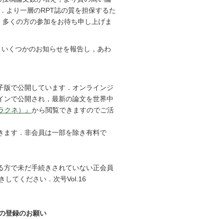
．より一層のRPT誌の質を担保するた
す．多くの方の参加をお待ち申し上げま
では，いくつかのお知らせを報告し，あわ
子版で公開しています．オンラインジ
インで公開され，最新の論文を世界中
（ラクネ）』
から閲覧できますのでご活
きます．非会員は一部を除き有料で
る方で未だ手続きされていない正会員
してください．次号Vol.16
．
rt）の登録のお願い