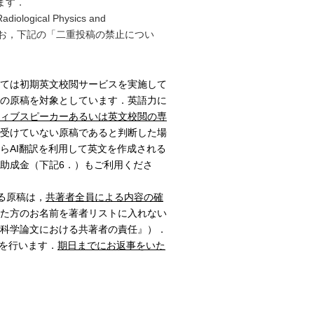
ます．
cal Physics and
お，下記の「二重投稿の禁止につい
しては初期英文校閲サービスを実施して
の原稿を対象としています．英語力に
ィブスピーカーあるいは英文校閲の専
受けていない原稿であると判断した場
らAI翻訳を利用して英文を作成される
助成金（下記6．）もご利用くださ
投稿する原稿は，
共著者全員による内容の確
た方のお名前を著者リストに入れない
科学論文における共著者の責任』）．
等を行います．
期日までにお返事をいた