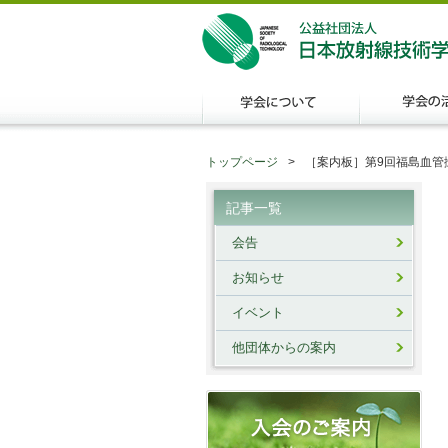
トップページ
［案内板］第9回福島血管撮影技
記事一覧
会告
お知らせ
イベント
他団体からの案内