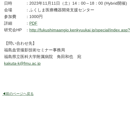
日時
：
2023年11月11日（土）14：00～18：00 (Hybrid開催)
会場
：
ふくしま医療機器開発支援センター
参加費
：
1000円
詳細
：
PDF
研究会HP
：
http://fukushimaangio.kenkyuukai.jp/special/index.as
【問い合わせ先】
福島血管撮影技術セミナー事務局
福島県立医科大学附属病院 角田和也 宛
kakuta-k@fmu.ac.jp
◀前のページヘ戻る