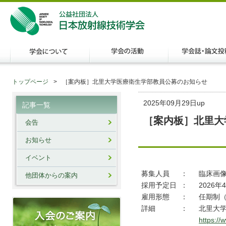
トップページ
［案内板］北里大学医療衛生学部教員公募のお知らせ
2025年09月29日up
記事一覧
［案内板］北里大
会告
お知らせ
イベント
募集人員
：
臨床画像
他団体からの案内
採用予定日
：
2026年
雇用形態
：
任期制（
詳細
：
北里大
https://