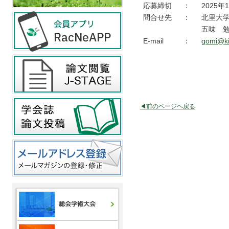
応募締切
：
2025年
問合せ先
：
北里大
五味 
E-mail
：
gomi@kit
◀前のページヘ戻る