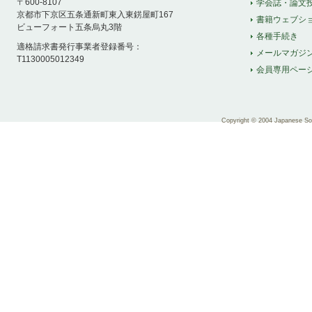
〒600-8107
学会誌・論文
京都市下京区五条通新町東入東錺屋町167
書籍ウェブシ
ビューフォート五条烏丸3階
各種手続き
適格請求書発行事業者登録番号：
メールマガジ
T1130005012349
会員専用ペー
Copyright © 2004 Japanese Soci