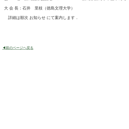
大 会 長：石井 里枝（徳島文理大学）
詳細は順次 お知らせ にて案内します．
◀前のページヘ戻る