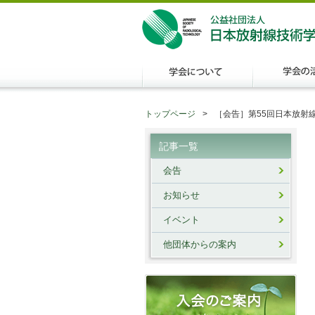
トップページ
［会告］第55回日本放射
記事一覧
会告
お知らせ
イベント
他団体からの案内