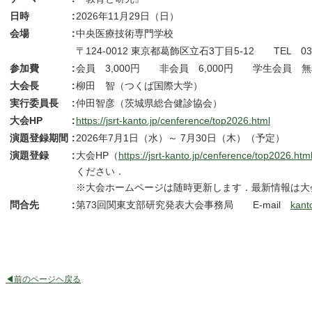
日時
:
2026年11月29日（日）
会場
:
中央医療技術専門学校
〒124-0012 東京都葛飾区立石3丁目5-12 TEL 03-3
参加費
:
会員 3,000円 非会員 6,000円 学生会員 無
大会長
:
柳田 智（つくば国際大学）
実行委員長
:
仲田智彦（茨城県総合健診協会）
大会HP
:
https://jsrt-kanto.jp/cenference/top2026.html
演題登録期間
:
2026年7月1日（水）～ 7月30日（木）（予定）
演題登録
:
大会HP（
https://jsrt-kanto.jp/cenference/top2026.htm
ください．
※大会ホームページは随時更新します．最新情報は大
問合先
:
第73回関東支部研究発表大会事務局 E-mail
kant
◀前のページヘ戻る