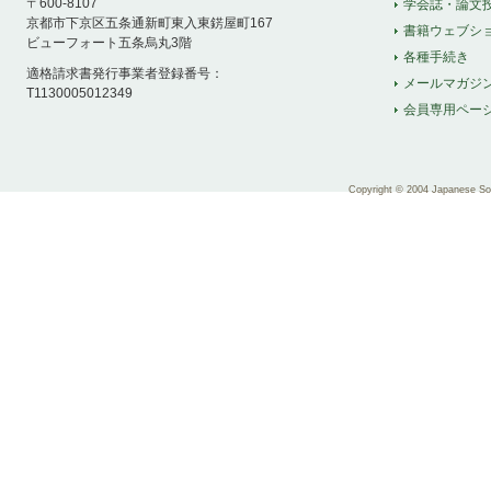
〒600-8107
学会誌・論文
京都市下京区五条通新町東入東錺屋町167
書籍ウェブシ
ビューフォート五条烏丸3階
各種手続き
適格請求書発行事業者登録番号：
メールマガジ
T1130005012349
会員専用ペー
Copyright © 2004 Japanese Soci