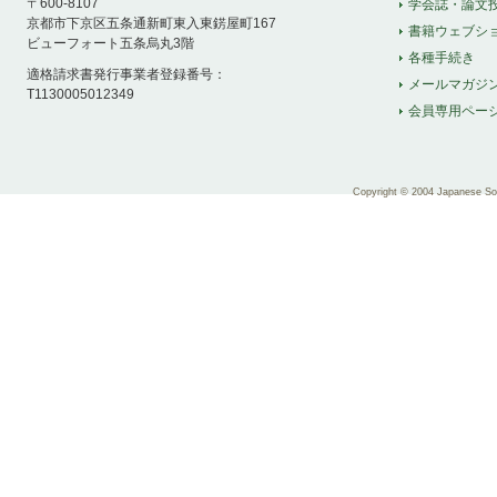
〒600-8107
学会誌・論文
京都市下京区五条通新町東入東錺屋町167
書籍ウェブシ
ビューフォート五条烏丸3階
各種手続き
適格請求書発行事業者登録番号：
メールマガジ
T1130005012349
会員専用ペー
Copyright © 2004 Japanese Soci