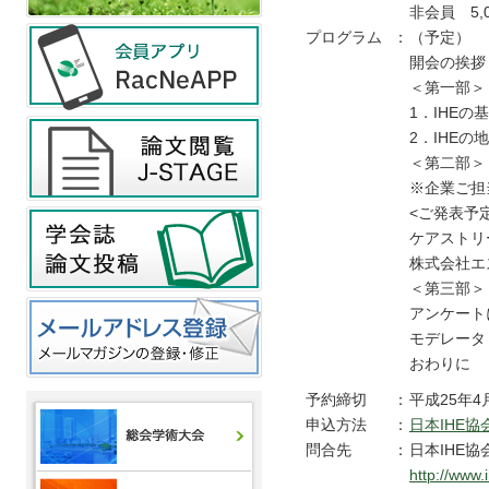
非会員 5,
プログラム
：
（予定）
開会の挨拶
＜第一部＞
1．IHEの
2．IHE
＜第二部＞
※企業ご担
<ご発表予
ケアストリ
株式会社エ
＜第三部＞
アンケート
モデレータ
おわりに
予約締切
：
平成25年4
申込方法
：
日本IHE
問合先
：
日本IHE
http://www.