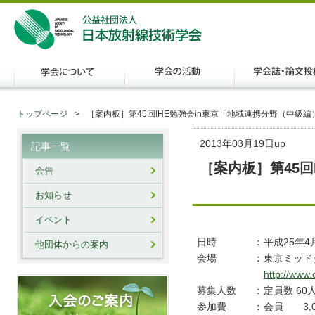
トップページ
［案内板］第45回IHE勉強会in東京「地域連携分野（中級編
2013年03月19日up
記事一覧
［案内板］第45回
会告
お知らせ
イベント
日時
：
平成25年4月
他団体からの案内
会場
：
東京ミッド
http://www
募集人数
：
定員数 60
参加費
：
会員 3,0