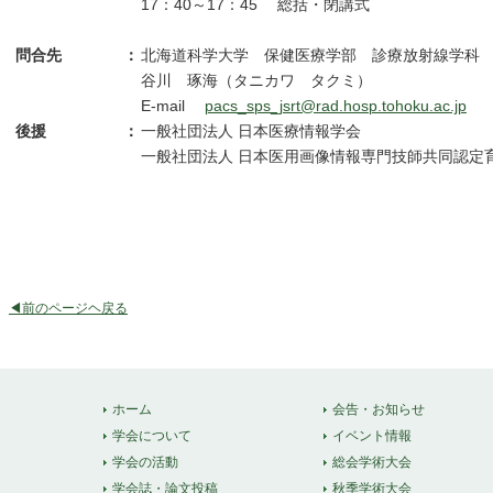
17：40～17：45
総括・閉講式
問合先
：
北海道科学大学 保健医療学部 診療放射線学
谷川 琢海（タニカワ タクミ）
E-mail
pacs_sps_jsrt@rad.hosp.tohoku.ac.jp
TE
後援
：
一般社団法人 日本医療情報学会
一般社団法人 日本医用画像情報専門技師共同認定
◀前のページヘ戻る
ホーム
会告・お知らせ
学会について
イベント情報
学会の活動
総会学術大会
学会誌・論文投稿
秋季学術大会