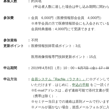
募集人数
：
約30名
（申込者人数に達した場合は申し込み期間に関わ
参加費
：
会員 6,000円（医療情報部会会員 4,000円） 
※本学会員の方で医療情報部会にも入会されている方
会員特典価格：4,000円にて受講できます.
参加資格
：
不問
更新ポイント
：
医療情報技師育成ポイント：3点
医用画像情報専門技師更新ポイント：15点
申込期間
：
2019年4月8日（月）10：00～
6月7日（金）17：0
申込方法
：
会員システム『RacNe（ラクネ）』
にログインし
いただけます．はじめに，
申込の手順
をご一読く
※E-mailアドレスは，必ず連絡可能で添付文書
（携帯は除く）．
※セミナー当日までの連絡は原則メールで行いま
※メールが届かない場合，迷惑メールフォルダに