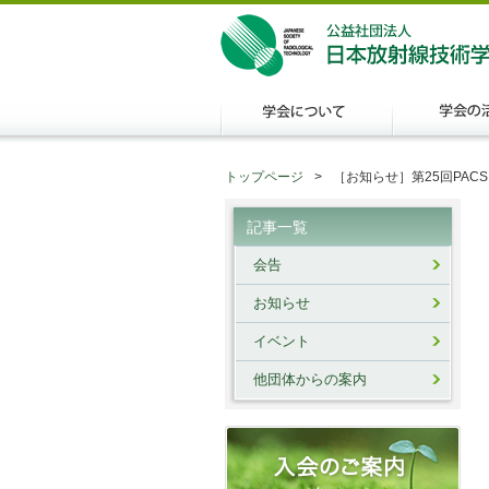
トップページ
［お知らせ］第25回PACS S
記事一覧
会告
お知らせ
イベント
他団体からの案内