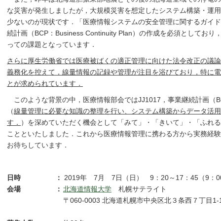
な災害が発生しましたが，大規模災害を想定したシステム構築・運用
少ないのが現状です．「医療情報システムの安全管理に関するガイド
続計画（BCP：Business Continuity Plan）の作成を必須と
っての課題となっています．
さらに厚生労働省では医療被ばくの適正管理に向けた法令改正の議論
義務化を控えて，線量情報の記録や管理が注目を浴びており，特に電
とが求められています．
このような背景の中，医療情報部会ではJJ1017，事業継続計画（
（
線量管理に必要な知識の整理を行い、システム構築からデータ活用
す．
）を深めていただく機会として「みて」・「きいて」・「ふれる
ことといたしました．これから医療情報管理に携わる方から実務経験
お待ちしています．
日時
：
2019年 7月 7日（日） 9：20～17：45（9
会場
：
北海道情報大学
札幌サテライト
〒060-0003 北海道札幌市中央区北３条西７丁目1-