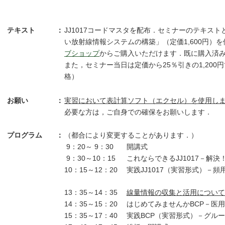
テキスト
：
JJ1017コードマスタを配布．セミナーのテキスト
い放射線情報システムの構築」（定価1,600円）
ブショップ
からご購入いただけます．既に購入済
また，セミナー当日は定価から25％引きの1,20
格）
お願い
：
実習において表計算ソフト（エクセル）を使用しま
必要な方は，ご自身での確保をお願いします．
プログラム
：
（都合により変更することがあります．）
9：20～ 9：30
開講式
9：30～10：15
これならできるJJ1017－解
10：15～12：20
実践JJ1017（実習形式）－
13：35～14：35
線量情報の収集と活用について
14：35～15：20
はじめてみませんかBCP－医
15：35～17：40
実践BCP（実習形式）－グルー