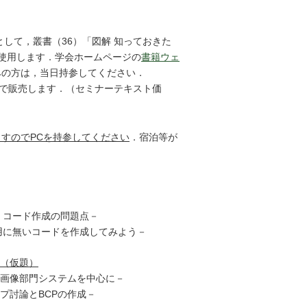
として，叢書（36）「図解 知っておきた
を使用します．学会ホームページの
書籍ウェ
みの方は，当日持参してください．
0円で販売します．（セミナーテキスト価
すのでPCを持参してください
．宿泊等が
決！コード作成の問題点－
頻用に無いコードを作成してみよう－
（仮題）
用画像部門システムを中心に－
プ討論とBCPの作成－