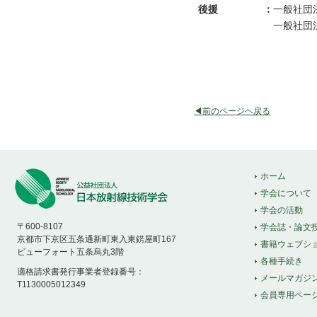
後援
：
一般社団
一般社団
◀前のページヘ戻る
ホーム
学会について
学会の活動
〒600-8107
学会誌・論文
京都市下京区五条通新町東入東錺屋町167
書籍ウェブシ
ビューフォート五条烏丸3階
各種手続き
適格請求書発行事業者登録番号：
メールマガジ
T1130005012349
会員専用ペー