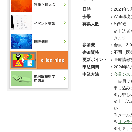
日時
：
2024年9
会場
：
Web環境
募集人数
：
約80名
※申込者
きます．
参加費
：
会員 3,
参加資格
：
不問（医
更新ポイント
：
医療情報
申込期間
：
2024年8
申込方法
：
会員シス
非会員で
申し込み
※お申し
※申し込
い．
※メール
※
オンラ
※セミナ