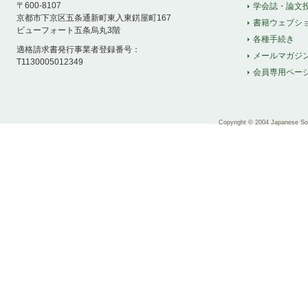
〒600-8107
学会誌・論文
京都市下京区五条通新町東入東錺屋町167
書籍ウェブシ
ビューフォート五条烏丸3階
各種手続き
適格請求書発行事業者登録番号：
メールマガジ
T1130005012349
会員専用ペー
Copyright © 2004 Japanese Soci